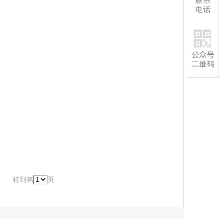
转到第
页